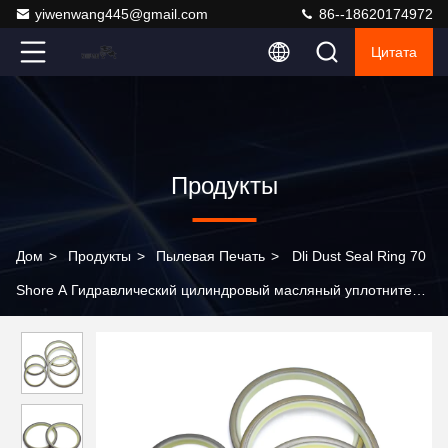
yiwenwang445@gmail.com
86--18620174972
Цитата
Продукты
Дом
>
Продукты
>
Пылевая Печать
>
Dli Dust Seal Ring 70
Shore A Гидравлический цилиндровый масляный уплотнитель
PU Масляные стиральные кольца