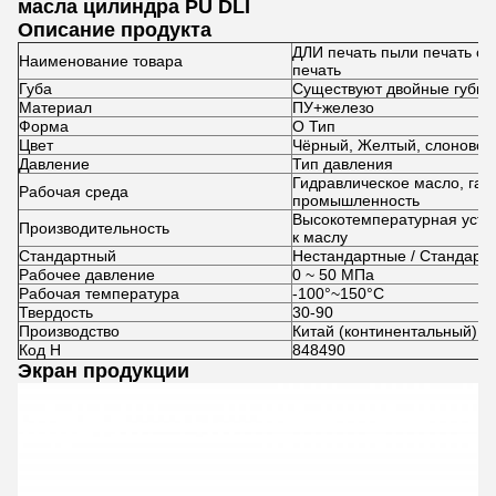
масла цилиндра PU DLI
Описание продукта
ДЛИ печать пыли печать ст
Наименование товара
печать
Губа
Существуют двойные губы 
Материал
ПУ+железо
Форма
O Тип
Цвет
Чёрный, Желтый, слоновой к
Давление
Тип давления
Гидравлическое масло, газ
Рабочая среда
промышленность
Высокотемпературная устой
Производительность
к маслу
Стандартный
Нестандартные / Стандарт
Рабочее давление
0 ~ 50 МПа
Рабочая температура
-100°~150°C
Твердость
30-90
Производство
Китай (континентальный)
Код H
848490
Экран продукции